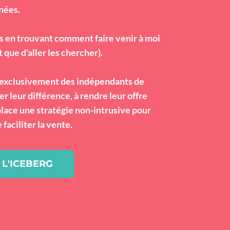
nées.
es en trouvant comment faire venir à moi
 que d'aller les chercher).
 exclusivement des indépendants de
 leur différence, à rendre leur offre
place une stratégie non-intrusive pour
 faciliter la vente.
L'ICEBERG