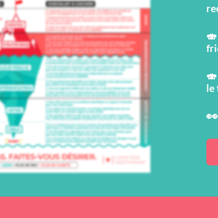
re
🍣
fr
🍣
le
👀