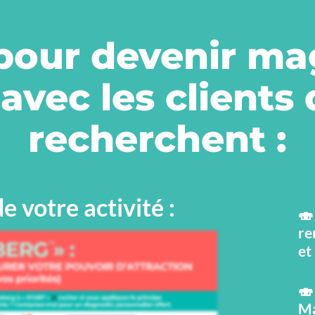
 pour devenir m
avec les clients
recherchent :
 votre activité :
🍣
re
et
🍣
Ma