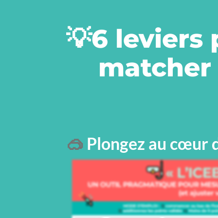
💡6 leviers
matcher 
🥽
Plongez au cœur de