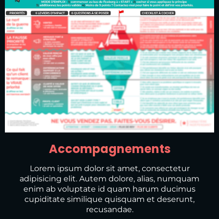
Accom
pa
gnements
Lorem ipsum dolor sit amet, consectetur
adipisicing elit. Autem dolore, alias, numquam
enim ab voluptate id quam harum ducimus
cupiditate similique quisquam et deserunt,
recusandae.